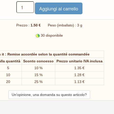
Prezzo :
1.50 €
Peso (imballato) : 3 g
30 disponibile
 it : Remise accordée selon la quantité commandée
lla quantità
Sconto concesso
Prezzo unitario IVA inclusa
5
10 %
1.35 €
10
15 %
1.28 €
20
25 %
1.13 €
Un'opinione, una domanda su questo articolo?