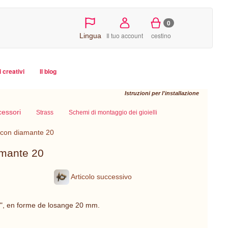
0
Il tuo account
cestino
Lingua
i creativi
Il blog
Istruzioni per l'installazione
cessori
Strass
Schemi di montaggio dei gioielli
o con diamante 20
iamante 20
Articolo successivo
el", en forme de losange 20 mm.