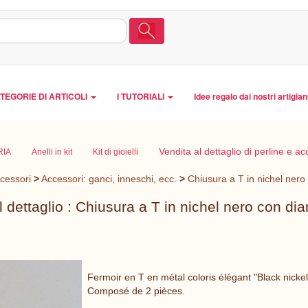
TEGORIE DI ARTICOLI
I TUTORIALI
Idee regalo dai nostri artigian
Vendita al dettaglio di perline e ac
RIA
Anelli in kit
Kit di gioielli
ccessori
>
Accessori: ganci, inneschi, ecc.
>
Chiusura a T in nichel ner
l dettaglio : Chiusura a T in nichel nero con d
Fermoir en T en métal coloris élégant "Black nick
Composé de 2 pièces.