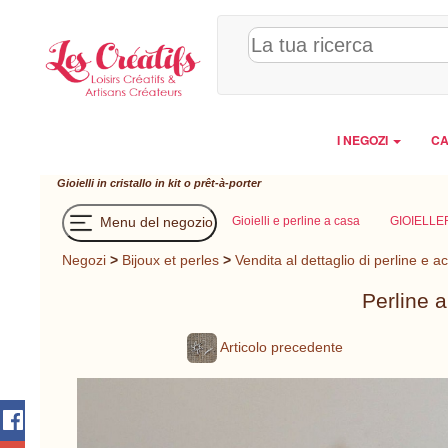
Pannello di gestione dei cookies
I NEGOZI
CA
Gioielli in cristallo in kit o prêt-à-porter
Menu del negozio
Gioielli e perline a casa
GIOIELLE
Negozi
>
Bijoux et perles
>
Vendita al dettaglio di perline e a
Perline a
Articolo precedente